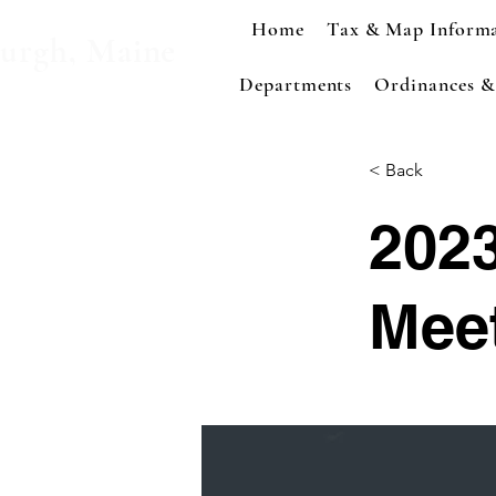
Home
Tax & Map Inform
urgh, Maine
Departments
Ordinances & 
< Back
2023
Mee