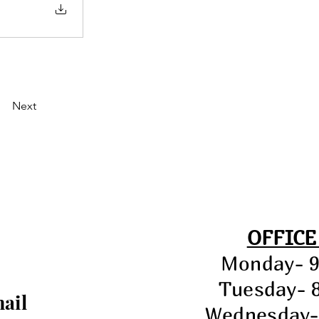
Next
OFFICE
Monday- 
Tuesday- 
mail
Wednesday-